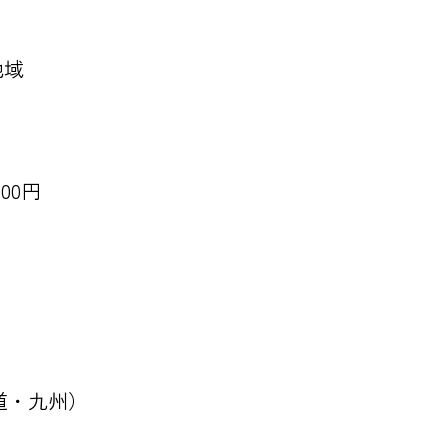
地域
00円
く
海道・九州）
）