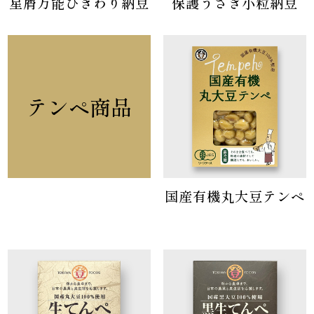
星屑万能ひきわり納豆
保護うさぎ小粒納豆
テンペ商品
国産有機丸大豆テンペ