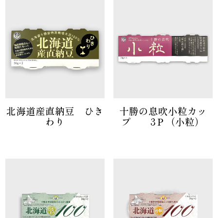
北海道産直納豆 ひき
十勝の息吹小粒カッ
わり
プ 3Ｐ（小粒）