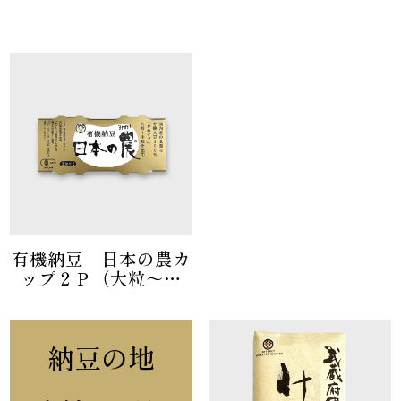
有機納豆 日本の農カ
ップ２Ｐ（大粒～中
粒）
納豆の地