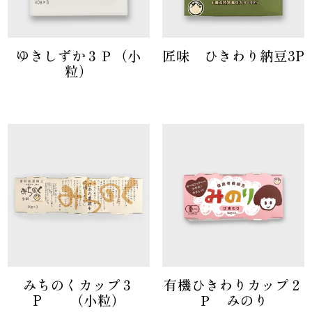
ゆきしずか３Ｐ（小
匠味 ひきわり納豆3P
粒）
みちのくカップ３
有機ひきわりカップ２
P （小粒）
Ｐ みのり