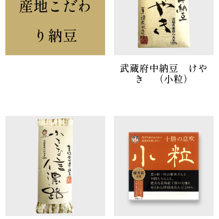
産地こだわ
り納豆
武蔵府中納豆 けや
き （小粒）