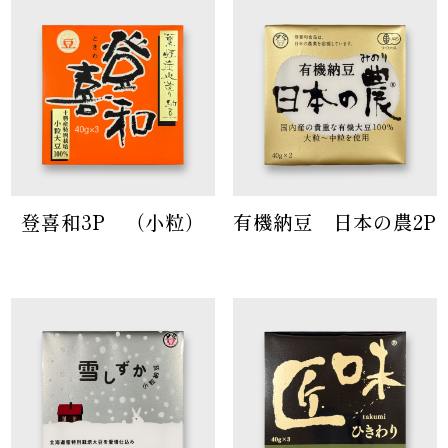
登喜和3P （小粒）
有機納豆 日本の農2P