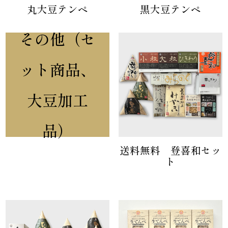
丸大豆テンペ
黒大豆テンペ
その他（セ
ット商品、
大豆加工
品）
送料無料 登喜和セッ
ト