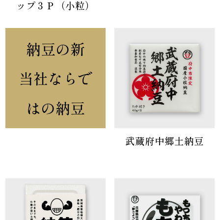
ップ３Ｐ（小粒）
納豆の新
当社ならで
はの納豆
武蔵府中郷土納豆