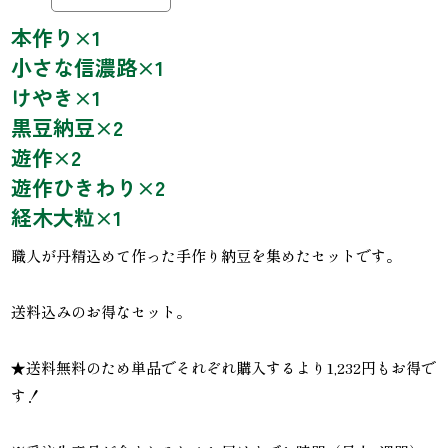
本作り
×1
小さな信濃路
×1
けやき
×1
黒豆納豆
×2
遊作
×2
遊作ひきわり
×2
経木大粒
×1
職人が丹精込めて作った手作り納豆を集めたセットです。
送料込みのお得なセット。
★送料無料のため単品でそれぞれ購入するより1,232円もお得で
す！