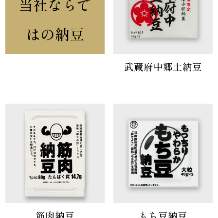
当社ならで
はの納豆
武蔵府中郷土納豆
筋肉納豆
もち豆納豆