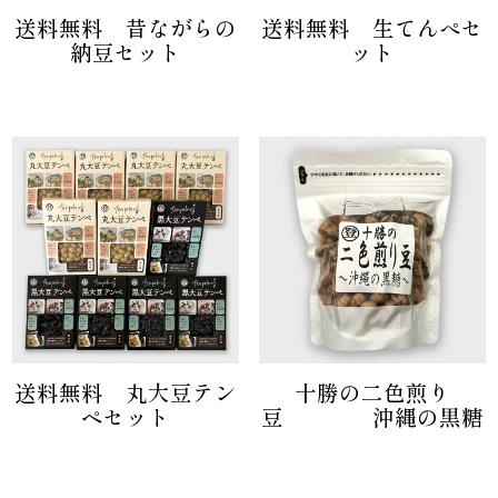
送料無料 昔ながらの
送料無料 生てんぺセ
納豆セット
ット
送料無料 丸大豆テン
十勝の二色煎り
ペセット
豆 沖縄の黒糖