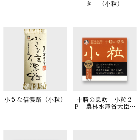
き （小粒）
小さな信濃路（小粒）
十勝の息吹 小粒２
Ｐ 農林水産省大臣官
房長賞受賞