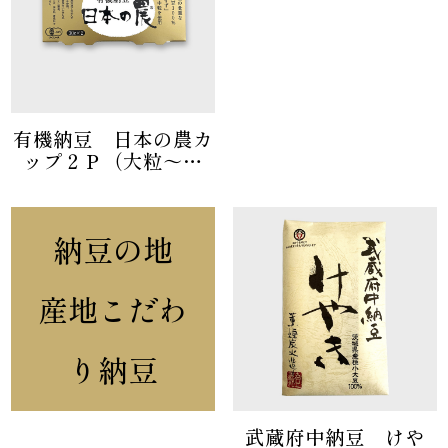
有機納豆 日本の農カ
ップ２Ｐ（大粒～中
粒）
納豆の地
産地こだわ
り納豆
武蔵府中納豆 けや