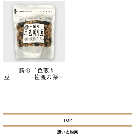
十勝の二色煎り
豆 佐渡の深海
塩
TOP
想いと約束