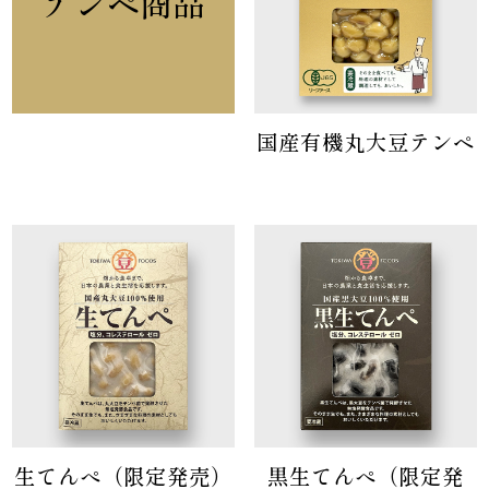
テンペ商品
国産有機丸大豆テンペ
生てんぺ（限定発売）
黒生てんぺ（限定発