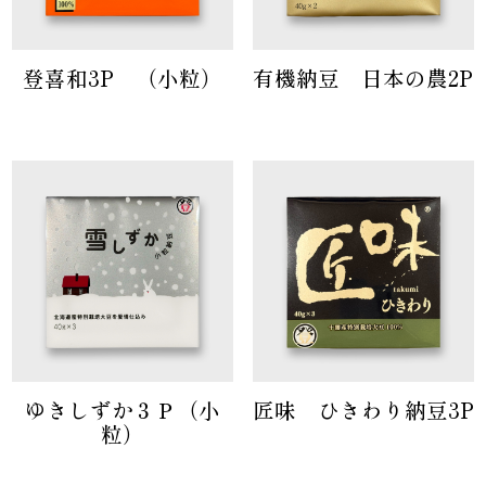
登喜和3P （小粒）
有機納豆 日本の農2P
ゆきしずか３Ｐ（小
匠味 ひきわり納豆3P
粒）