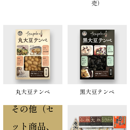
売）
丸大豆テンペ
黒大豆テンペ
その他（セ
ット商品、