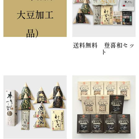
大豆加工
品）
送料無料 登喜和セッ
ト