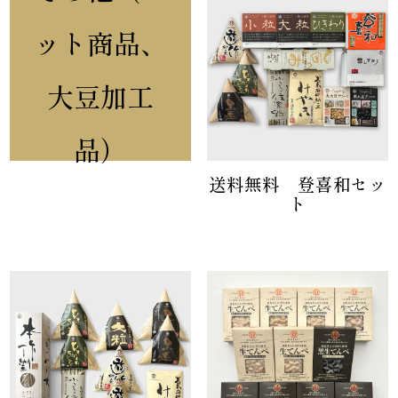
ット商品、
大豆加工
品）
送料無料 登喜和セッ
ト