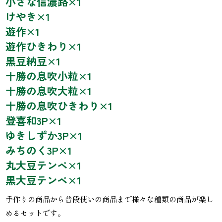
小さな信濃路
×1
けやき
×1
遊作
×1
遊作ひきわり
×1
黒豆納豆
×1
十勝の息吹小粒
×1
十勝の息吹大粒
×1
十勝の息吹ひきわり
×1
登喜和3P
×1
ゆきしずか3P
×1
みちのく3P
×1
丸大豆テンペ
×1
黒大豆テンペ
×1
手作りの商品から普段使いの商品まで様々な種類の商品が楽し
めるセットです。