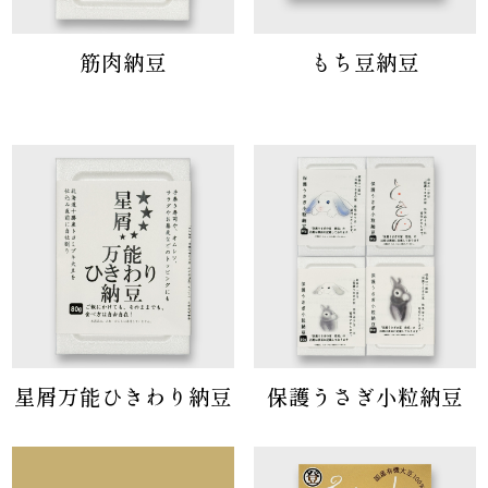
筋肉納豆
もち豆納豆
星屑万能ひきわり納豆
保護うさぎ小粒納豆