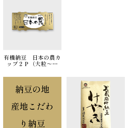
有機納豆 日本の農カ
ップ２Ｐ（大粒～中
粒）
納豆の地
産地こだわ
り納豆