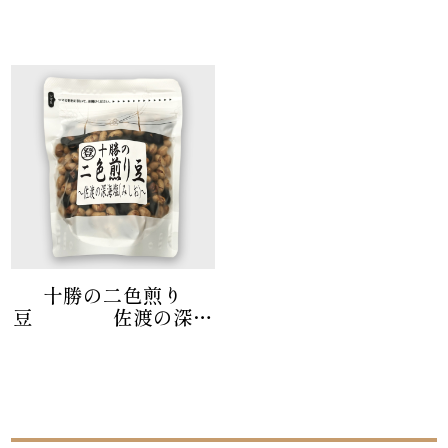
十勝の二色煎り
豆 佐渡の深海
塩