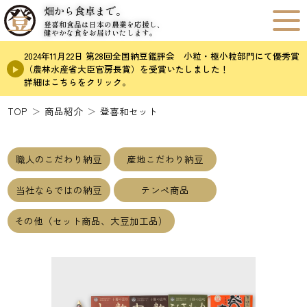
畑から食卓まで。
登喜和食品は日本の農業を応援し、
健やかな食をお届けいたします。
2024年11月22日 第28回全国納豆鑑評会 小粒・極小粒部門にて優秀賞
（農林水産省大臣官房長賞）を受賞いたしました！
詳細はこちらをクリック。
TOP
商品紹介
登喜和セット
職人のこだわり納豆
産地こだわり納豆
当社ならではの納豆
テンペ商品
その他（セット商品、大豆加工品）