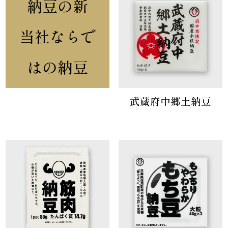
納豆の新
当社ならで
はの納豆
武蔵府中郷土納豆