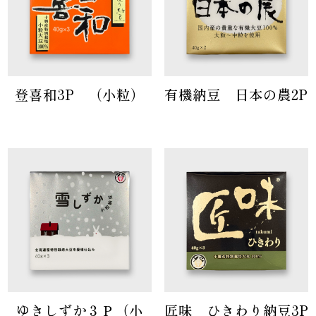
登喜和3P （小粒）
有機納豆 日本の農2P
ゆきしずか３Ｐ（小
匠味 ひきわり納豆3P